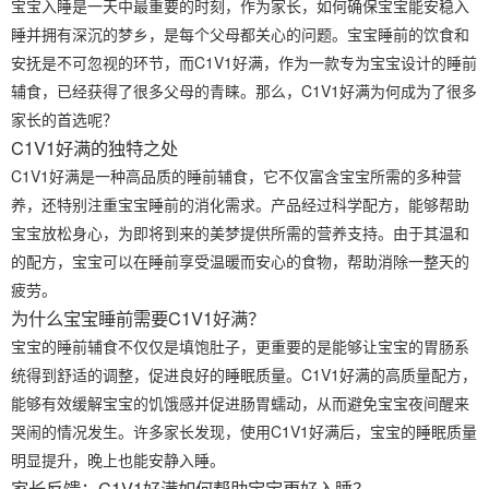
宝宝入睡是一天中最重要的时刻，作为家长，如何确保宝宝能安稳入
睡并拥有深沉的梦乡，是每个父母都关心的问题。宝宝睡前的饮食和
安抚是不可忽视的环节，而C1V1好满，作为一款专为宝宝设计的睡前
辅食，已经获得了很多父母的青睐。那么，C1V1好满为何成为了很多
家长的首选呢？
C1V1好满的独特之处
C1V1好满是一种高品质的睡前辅食，它不仅富含宝宝所需的多种营
养，还特别注重宝宝睡前的消化需求。产品经过科学配方，能够帮助
宝宝放松身心，为即将到来的美梦提供所需的营养支持。由于其温和
的配方，宝宝可以在睡前享受温暖而安心的食物，帮助消除一整天的
疲劳。
为什么宝宝睡前需要C1V1好满？
宝宝的睡前辅食不仅仅是填饱肚子，更重要的是能够让宝宝的胃肠系
统得到舒适的调整，促进良好的睡眠质量。C1V1好满的高质量配方，
能够有效缓解宝宝的饥饿感并促进肠胃蠕动，从而避免宝宝夜间醒来
哭闹的情况发生。许多家长发现，使用C1V1好满后，宝宝的睡眠质量
明显提升，晚上也能安静入睡。
家长反馈：C1V1好满如何帮助宝宝更好入睡？